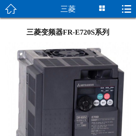



三菱
首页
关于我们
三菱变频器FR-E720S系列
产品中心
经典案例
合作伙伴
解决方案
新闻资讯
工程服务
联系我们