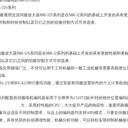
菱伺服电机MR-J2S系列
-J2S系列
菱通用交流伺服放大器MR-J2S系列是在MR-J2系列的基础上开发的具有更
控制和转矩控制以及它们之间的切换控制方式可供选者。
服放大器MR-J2S系列是在MR-J2系列的基础上开发的具有
更
好
性能和
更
制以及它们之间的切换控制方式可供选者。
器应用领域广泛，不但可以用于工作机械和一般工业机械等需要
高
精度位
领域。
S-232和RS-422串行通讯功能，通过安装有伺服设置软件的个人计算
S系列配套的伺服电机编码器采用了分辨率为131072脉冲/转的绝对位置编码
力，采用好性能的CPU，大大提升
产品的响应性，速度环路频率
服马达适应不同控制需求，马达上的编码器均支持ABS模式，只要在伺服
便，具有优异的自动调谐性能，机械分析功能，可以轻松实现抑制机械振