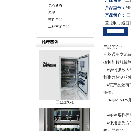
产品名称：
三
昆仑通态
产品型号：
MR
易能
产品简介：
三
软件产品
置控制，速度
工程方案产品
详细介绍
推荐案例
产品简介：
三菱通用交流伺
控制和转矩控
●该伺服放大
和张力控制的
●该产品还有R
操作。
●与MR-J2
工业控制柜
●多种系列伺
●使用更为方
驱动器选型：