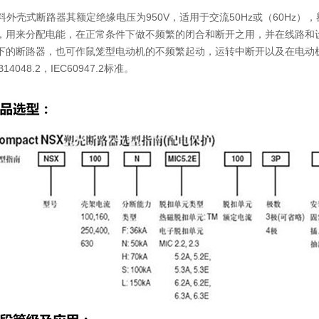
外壳式断路器其额定绝缘电压为950V，适用于交流50Hz或（60Hz），额
流中，用来分配电能，在正常条件下做不频繁的闭合和断开之用，并在线路
及以下的断路器，也可作鼠笼型电动机的不频繁起动，运转中断开以及在电
48.2，IEC60947.2标准。