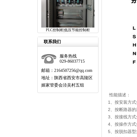
PLC控制柜|低压节能控制柜
联系我们
服务热线
029-86037715
邮箱：2164507256@qq.com
地址：陕西省西安市高陵区
姬家管委会泾吴村五组
性能描述：
1、按安装方
2、按断路器
3、按接线方
4、按操作方
5、按脱扣器